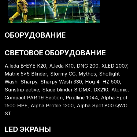
ОБОРУДОВАНИЕ
СВЕТОВОЕ ОБОРУДОВАНИЕ
A.leda B-EYE K20
,
A.leda K10
,
DNG 200
,
XLED 2007
,
Matrix 5×5 Blinder
,
Stormy CC
,
Mythos
,
Shotlight
Wash
,
Sharpy
,
Sharpy Wash 330
,
Hog 4
,
HZ 500
,
Sunstrip active
,
Stage blinder 8 DMX
,
DX210
,
Atomic
,
Compact PAR 19 Section
,
Pixelline 1044
,
Alpha Spot
1500 HPE
,
Alpha Profile 1200
,
Alpha Spot 800 QWO
ST
LED ЭКРАНЫ